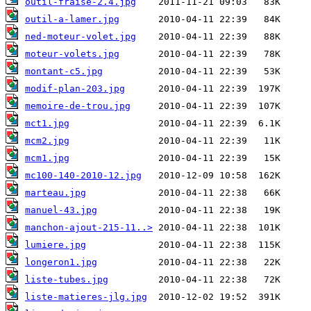
outil-fraise-2.4.jpg
outil-a-lamer.jpg
ned-moteur-volet.jpg
moteur-volets.jpg
montant-c5.jpg
modif-plan-203.jpg
memoire-de-trou.jpg
mct1.jpg
mcm2.jpg
mcm1.jpg
mc100-140-2010-12.jpg
marteau.jpg
manuel-43.jpg
manchon-ajout-215-11..>
lumiere.jpg
longeron1.jpg
liste-tubes.jpg
liste-matieres-jlg.jpg