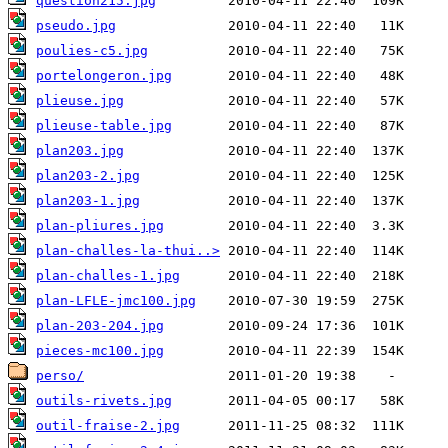
question215.jpg
pseudo.jpg
poulies-c5.jpg
portelongeron.jpg
plieuse.jpg
plieuse-table.jpg
plan203.jpg
plan203-2.jpg
plan203-1.jpg
plan-pliures.jpg
plan-challes-la-thui..>
plan-challes-1.jpg
plan-LFLE-jmc100.jpg
plan-203-204.jpg
pieces-mc100.jpg
perso/
outils-rivets.jpg
outil-fraise-2.jpg