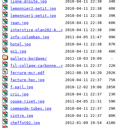
ligne-droite.jpg
lemonnier2-petit.jpg
lemonnier1-petit.jpg
jean.jpg
interstice-plan202-A..>
info-colomban.jpg
hotel.jpg
gs1.jpg
gallery-bordage/
fil-collage-carbonne..>
ferrure-mcr.pdf
facture-hpc.jpg
f-pajl.jpg
cric.jpg
coupe-rivet.jpg
commande-tubes.jpg
cintre.jpg
cheffot02.jpg