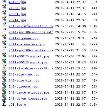
40120.jpg
21509.jpg
20601.jpg
20214.jpg
2015-6-info-construc..>
2014-jmc100-annonce.pdf
2011-ulpower.jpg
2011-palonniers.jpg
2011-jmc100-compte-r..>
2011-60012-ugine2.jpg
2011-60012-ugine.jpg
2011-2-cahier-rsa-FP..>
140-scie-rub.jpg
140-scie-cir.jpg
140-plieuse.jpg
140-pince-plieuse.jpg
140-defon-toupie.jpg
.DS_Store