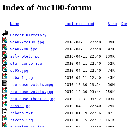
Index of /mc100-forum
Name
Last modified
Size
De
Parent Directory
voeux-mc100.jpg
voeux-08.jpg
sylvhotel.jpg
staf-compo.jpg
sp95.jpg
ruban1.jpg
rouleuse-volets.mpg
rouleuse-volets.jpg
rouleuse-theorie.jpg
rosso.jpg
robots.txt
rivets.jpg