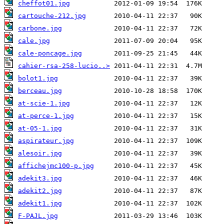
cheffot01.jpg
cartouche-212.jpg
carbone.jpg
cale.jpg
cale-poncage.jpg
cahier-rsa-258-lucio..>
bolot1.jpg
berceau.jpg
at-scie-1.jpg
at-perce-1.jpg
at-05-1.jpg
aspirateur.jpg
alesoir.jpg
affichejmc100-p.jpg
adekit3.jpg
adekit2.jpg
adekit1.jpg
F-PAJL.jpg