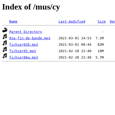
Index of /mus/cy
Name
Last modified
Size
De
Parent Directory
01a-fin-de-bande.mp3
fichier02b.mp3
fichier05.mp3
fichier06a.mp3