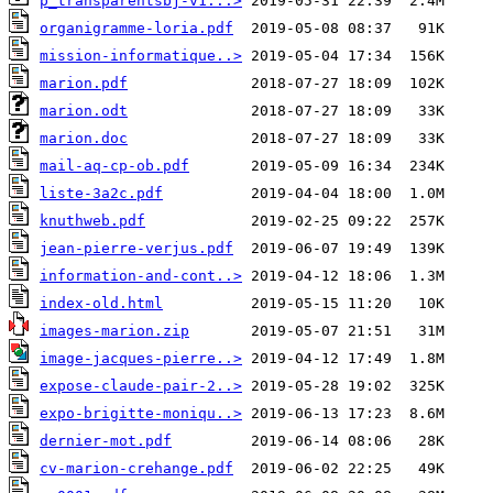
p_transparentsbj-v1...>
organigramme-loria.pdf
mission-informatique..>
marion.pdf
marion.odt
marion.doc
mail-aq-cp-ob.pdf
liste-3a2c.pdf
knuthweb.pdf
jean-pierre-verjus.pdf
information-and-cont..>
index-old.html
images-marion.zip
image-jacques-pierre..>
expose-claude-pair-2..>
expo-brigitte-moniqu..>
dernier-mot.pdf
cv-marion-crehange.pdf