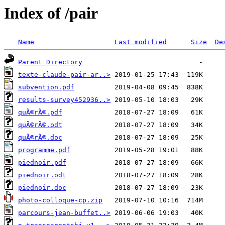
Index of /pair
Name
Last modified
Size
De
Parent Directory
texte-claude-pair-ar..>
subvention.pdf
results-survey452936..>
quÃ©rÃ©.pdf
quÃ©rÃ©.odt
quÃ©rÃ©.doc
programme.pdf
piednoir.pdf
piednoir.odt
piednoir.doc
photo-colloque-cp.zip
parcours-jean-buffet..>