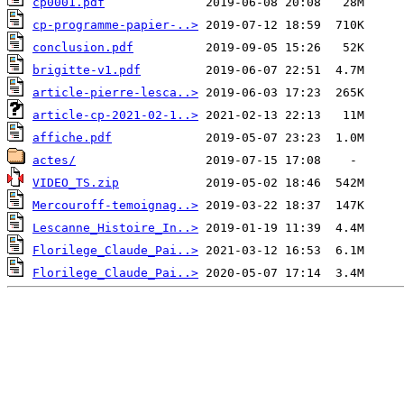
cp0001.pdf
cp-programme-papier-..>
conclusion.pdf
brigitte-v1.pdf
article-pierre-lesca..>
article-cp-2021-02-1..>
affiche.pdf
actes/
VIDEO_TS.zip
Mercouroff-temoignag..>
Lescanne_Histoire_In..>
Florilege_Claude_Pai..>
Florilege_Claude_Pai..>